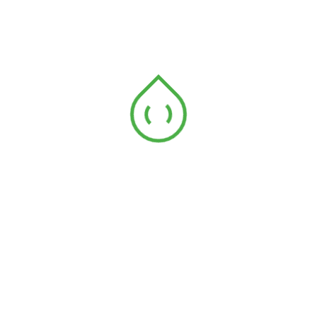
Alamat :
SP 245, Jalan Dimensi 1, Taman
Dimensi, 78000 Alor Gajah, Melaka
No. Telefon :
06 -556 6554 (office)
+60 11-119 92347 (mobile)
+60 13-645 5425 (mobile)
Warehousse HQ Powergro,
Melaka
Alamat:
SP127, Jalan Suria 2, Kawasan
Perindustrian Kelemak, 78000, Alor