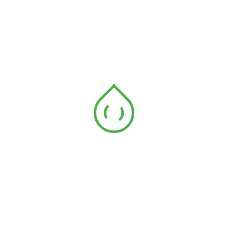
Read More
Admin
26/11/2025
Blog
Baja Foliar Pada Musim
Tengkujuh: Optimumkan
Pertumbuhan
Musim tengkujuh sering dianggap musim yang
mencabar bagi para pekebun dan petani. Sewaktu