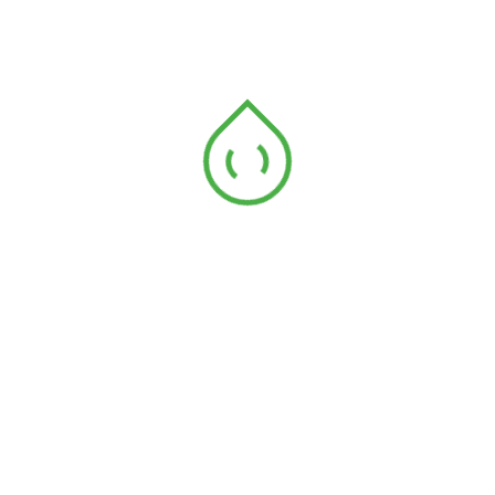
PEMBAJAAN
PENGGUNAAN BAJA
PENYAKIT PADI
PETANI
POKOK BUNGA YANG SENANG DIJAGA
POKOK HIASAN
POKOK HIASAN YANG MUDAH DIJAGA
POWERGRO
RACUN SERANGGA
SAWAH PADI
SAWIT SEMASA
SISTEM HIDROPONIK
TANAMAN
TANAMAN SAYUR DI RUMAH