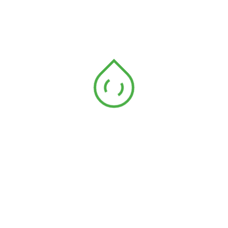
MUSIM TENGKUJUH
PADI SAWAH
PEMBAJAAN
PENGGUNAAN BAJA
PENYAKIT PADI
PETANI
POKOK BUNGA YANG SENANG DIJAGA
POKOK HIASAN
POKOK HIASAN YANG MUDAH DIJAGA
POWERGRO
RACUN SERANGGA
SAWAH PADI
SAWIT SEMASA
SISTEM HIDROPONIK
TANAMAN