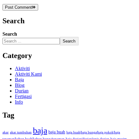
Post Comment
Search
Search
Search
Category
Aktiviti
Aktiviti Kami
Baja
Blog
Durian
Fertigasi
Info
Tag
baja
baja buah
akar
akar tumbuhan
baja buah|baja bunga|baja pokok|baja
tanaman|kebun buah|kebun bunga|tanaman
baja durian|durian|jenis durian
baja musim