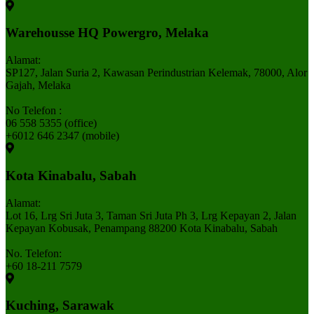
Warehousse HQ Powergro, Melaka
Alamat:
SP127, Jalan Suria 2, Kawasan Perindustrian Kelemak, 78000, Alor
Gajah, Melaka
No Telefon :
06 558 5355 (office)
+6012 646 2347 (mobile)
Kota Kinabalu, Sabah
Alamat:
Lot 16, Lrg Sri Juta 3, Taman Sri Juta Ph 3, Lrg Kepayan 2, Jalan
Kepayan Kobusak, Penampang 88200 Kota Kinabalu, Sabah
No. Telefon:
+60 18-211 7579
Kuching, Sarawak