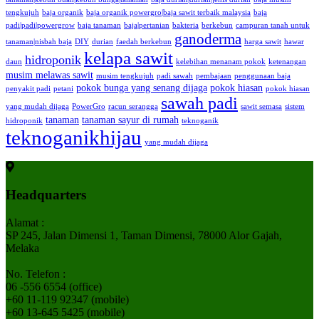
tengkujuh
baja organik
baja organik powergro|baja sawit terbaik malaysia
baja
padi|padi|powergrow
baja tanaman
baja|pertanian
bakteria
berkebun
campuran tanah untuk
ganoderma
tanaman|nisbah baja
DIY
durian
faedah berkebun
harga sawit
hawar
kelapa sawit
hidroponik
daun
kelebihan menanam pokok
ketenangan
musim melawas sawit
musim tengkujuh
padi sawah
pembajaan
penggunaan baja
pokok bunga yang senang dijaga
pokok hiasan
penyakit padi
petani
pokok hiasan
sawah padi
yang mudah dijaga
PowerGro
racun serangga
sawit semasa
sistem
tanaman
tanaman sayur di rumah
hidroponik
teknoganik
teknoganikhijau
yang mudah dijaga
Headquarters
Alamat :
SP 245, Jalan Dimensi 1, Taman Dimensi, 78000 Alor Gajah,
Melaka
No. Telefon :
06 -556 6554 (office)
+60 11-119 92347 (mobile)
+60 13-645 5425 (mobile)