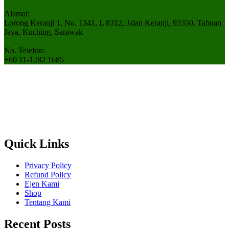
Alamat:
Lorong Keranji 1, No. 1341, L 8312, Jalan Keranji, 93350, Tabuan
Jaya, Kuching, Sarawak
No. Telefon:
+60 11-1282 1685
Teknoganik Hijau Sdn. Bhd. (202001012935 / 1369255-P)
ialah
sebuah syarikat yang menggabungkan teknologi dan bahan organik
bagi menghasilkan produk yang mesra alam serta selamat
digunakan.
Quick Links
Privacy Policy
Refund Policy
Ejen Kami
Shop
Tentang Kami
Recent Posts